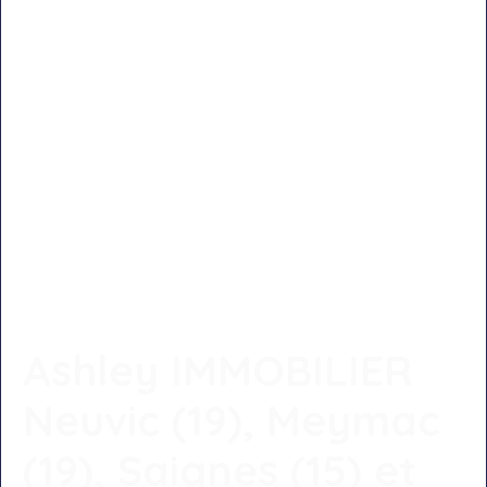
Ashley IMMOBILIER
Neuvic (19), Meymac
(19), Saignes (15) et