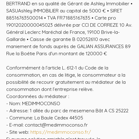
BERTRAND en sa qualité de Gérant de Ashley Immobilier •
SASUAshley IMMOBILIER au capital de 5000 € • SIRET
88516763500014 • TVA FR71885167635 • Carte pro
19012020000045023 délivrée par CCI DE CORREZE 10 Av.
Général Leclerc Maréchal de France, 19100 Brive-la-
Gaillarde • Caisse de garantie B 02052610 avec
maniement de fonds auprès de GALIAN ASSURANCES 89
Rue la Boétie Paris d'un montant de 120000 €
Conformément à l’article L. 612-1 du Code de la
consommation, en cas de litige, le consommateur a la
possibilité de recourir gratuitement au médiateur de la
consommation dont l’entreprise relève.
Coordonnées du médiateur :
- Nom: MEDIMMOCONSO
- Adresse: 1 allée du parc de mesemena Bât A CS 25222
- Commune: La Baule Cedex 44505
- E-mail: contact@medimmoconso.fr
- Site web:
https://medimmoconso.fr/
Si aucune solution amiable n'est trouvée, le