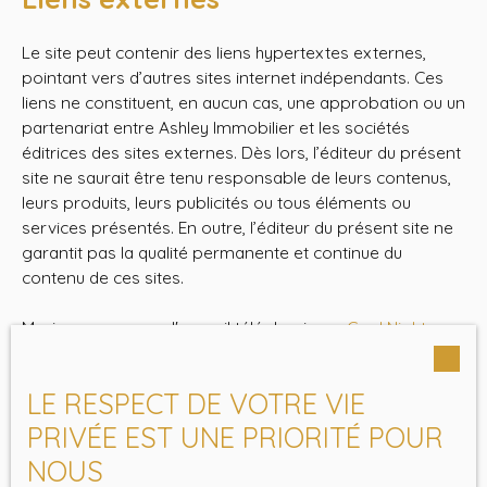
Le site peut contenir des liens hypertextes externes,
pointant vers d’autres sites internet indépendants. Ces
liens ne constituent, en aucun cas, une approbation ou un
partenariat entre Ashley Immobilier et les sociétés
éditrices des sites externes. Dès lors, l’éditeur du présent
site ne saurait être tenu responsable de leurs contenus,
leurs produits, leurs publicités ou tous éléments ou
services présentés. En outre, l’éditeur du présent site ne
garantit pas la qualité permanente et continue du
contenu de ces sites.
Musique message d'accueil téléphonique :
Cool Nights,
instru hip hop par le beatmaker Alex Dirks
Musique message répondeur téléphonique :
Musique
LE RESPECT DE VOTRE VIE
médiévale libre « Beyond The Warrior » par Guifrog
PRIVÉE EST UNE PRIORITÉ POUR
Force majeure
NOUS