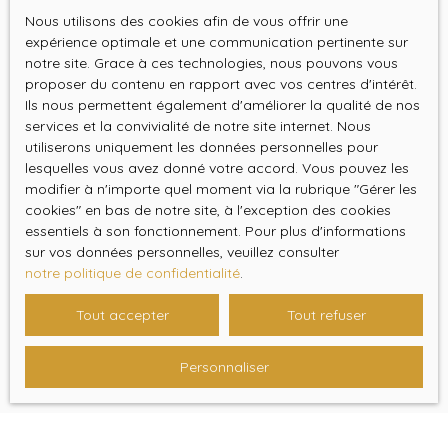
La responsabilité de l’éditeur du site ne pourra être
Nous utilisons des cookies afin de vous offrir une
expérience optimale et une communication pertinente sur
engagée en cas de force majeure ou de faits
notre site. Grace à ces technologies, nous pouvons vous
indépendants de sa volonté.
proposer du contenu en rapport avec vos centres d'intérêt.
Ils nous permettent également d'améliorer la qualité de nos
Modifications des mentions
services et la convivialité de notre site internet. Nous
légales
utiliserons uniquement les données personnelles pour
lesquelles vous avez donné votre accord. Vous pouvez les
modifier à n'importe quel moment via la rubrique ″Gérer les
L’éditeur se réserve le droit de modifier, librement et à
cookies″ en bas de notre site, à l'exception des cookies
tout moment, les mentions légales du site. L’utilisation du
essentiels à son fonctionnement. Pour plus d'informations
site constitue l’acceptation des mentions légales en
sur vos données personnelles, veuillez consulter
vigueur.
notre politique de confidentialité
.
Loi applicable
Tout accepter
Tout refuser
Le site ashley-immobilier.fr est régi par la loi française.
Personnaliser