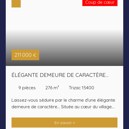
Coup de cœur
211 000
€
ÉLÉGANTE DEMEURE DE CARACTÈRE
AVEC PARC ARBORÉ
9
pièces
276
m²
Trizac 15400
Laissez-vous séduire par le charme d'une élégante
demeure de caractère... Située au cœur du village
de Trizac, à quelques pas des commerces et des
services, cette belle maison bourgeoise édifiée en
En savoir +
1952 offre environ 276 m² habitables au sein d'un