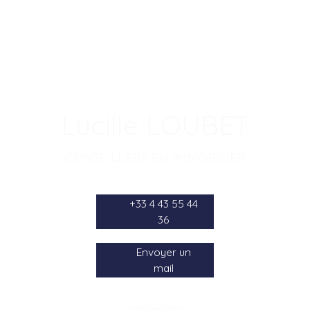
Lucille LOUBET
CONSEILLÈRE EN IMMOBILIER
+33 4 43 55 44
36
Envoyer un
mail