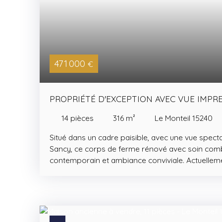
471 000
€
PROPRIÉTÉ D'EXCEPTION AVEC VUE IMPR
14
pièces
316
m²
Le Monteil 15240
Situé dans un cadre paisible, avec une vue specta
Sancy, ce corps de ferme rénové avec soin combi
contemporain et ambiance conviviale. Actuellemen
bien offre un cadre de vie unique ainsi qu’un fort 
familial. L'ancienne étable est partiellement amé
bricolage et espace de stockage. Le rez-de-cha
entrée lumineuse ouvrant sur une vaste terrasse,
chaleureuse avec cuisine ouverte, de cinq chamb