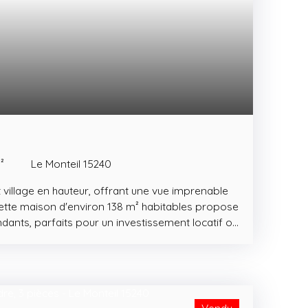
²
Le Monteil 15240
village en hauteur, offrant une vue imprenable
cette maison d'environ 138 m² habitables propose
ants, parfaits pour un investissement locatif ou
nérationnel. Elle dispose au rez-de-chaussée d’un
99 m², équipé d'un puits, offrant de nombreuses
nt, stockage, atelier). Le premier étage accueille
n 67 m² comprenant une pièce de vie, un salon,
e d’eau avec WC ainsi qu’une agréable terrasse.
Vendu