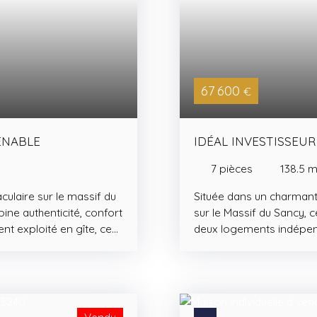
67 600
€
ENABLE
IDÉAL INVESTISSEUR
7
pièces
138.5
m
culaire sur le massif du
Située dans un charmant 
ne authenticité, confort
sur le Massif du Sancy, 
t exploité en gîte, ce
deux logements indépend
potentiel touristique ou
un projet de vie intergé
nagée en atelier de
vaste garage d'environ 
ussée dispose d’une
possibilités (stationneme
 d’une pièce de vie
un appartement d'enviro
res confortables, de
deux chambres, une sall
Vendu