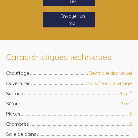
09
Envoyer un
mail
Caractéristiques techniques
Chauffage
Electrique/Individuel
Ouvertures
Bois/Double vitrage
Surface
65
m²
Séjour
19
m²
Pièces
3
Chambres
2
Salle de bains
1