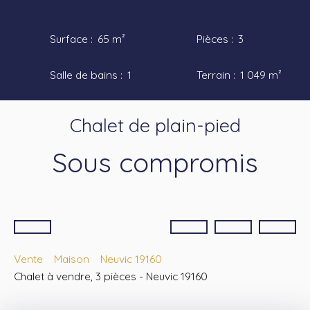
Surface
:
65
m²
Pièces
:
3
Salle de bains
:
1
Terrain
:
1 049
m²
Chalet de plain-pied
Sous compromis
Vente
Maison
Neuvic 19160
Chalet à vendre, 3 pièces - Neuvic 19160