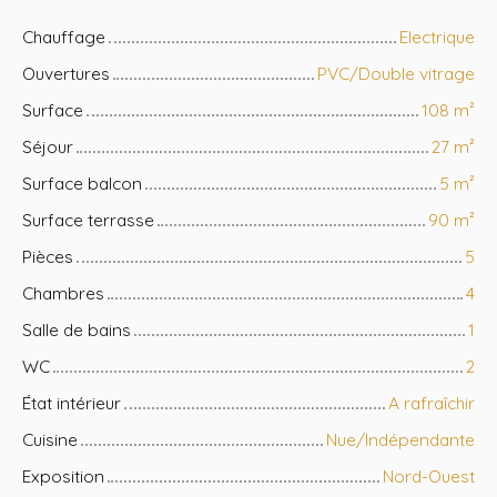
Chauffage
Electrique
Ouvertures
PVC/Double vitrage
Surface
108
m²
Séjour
27
m²
Surface balcon
5
m²
Surface terrasse
90
m²
Pièces
5
Chambres
4
Salle de bains
1
WC
2
État intérieur
A rafraîchir
Cuisine
Nue/Indépendante
Exposition
Nord-Ouest