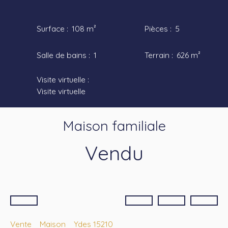
Surface
:
108
m²
Pièces
:
5
Salle de bains
:
1
Terrain
:
626
m²
Visite virtuelle
:
Visite virtuelle
Maison familiale
Vendu
Vente
Maison
Ydes 15210