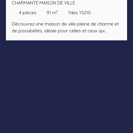
CHARMANTE MAISON DE VILLE
4
pièces
91
m²
Ydes 15210
Découvrez une maison de ville pleine de charme et
de possibilités, idéale pour celles et ceux qui
recherchent un bien à façonner selon leurs envies.
Dès l’entrée, le rez-de-chaussée propose une
cuisine, un séjour agréable, une salle d’eau
fonctionnelle et rénovée ainsi que des toilettes
indépendantes. À l’étage, deux chambres et une
pièce en enfilade offrent de multiples usages :
bureau, dressing, chambre d’appoint ou espace
lecture. Au dernier niveau, les combles
aménageables représentent un véritable potentiel
d’agrandissement. La maison dispose également
d’une cour, facile à vivre au quotidien, ainsi que d’un
garage, un atout toujours recherché. Des travaux
sont à prévoir, mais l’ensemble présente une belle
base, un charme authentique et de belles