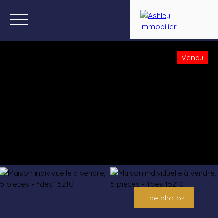
Vendu
Menu
Estimation
+ de photos