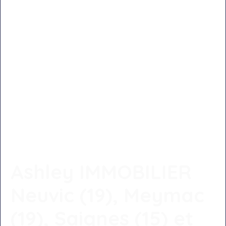
Ashley IMMOBILIER
Neuvic (19), Meymac
(19), Saignes (15) et