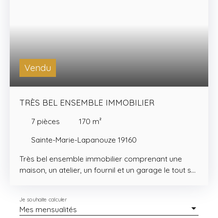
Vendu
TRÈS BEL ENSEMBLE IMMOBILIER
7
pièces
170
m²
Sainte-Marie-Lapanouze 19160
Très bel ensemble immobilier comprenant une
maison, un atelier, un fournil et un garage le tout sur
un terrain d'environ 51 000m² avec un puits. La
maison vous propose au rez-de-chaussée une
Je souhaite calculer
grande véranda, une cuisine aménagée et équipée,
Mes mensualités
un séjour avec cantou, une chambre, une salle