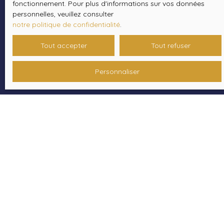
fonctionnement. Pour plus d'informations sur vos données
Recevoir des annonces
personnelles, veuillez consulter
notre politique de confidentialité
.
Tout accepter
Tout refuser
Personnaliser
JE RECHERCHE UN BIEN
Vente maison Ydes (15210)
Location appartement Neuvic (19160)
Vente maison Neuvic (19160)
Vente maison Bort-les-Orgues (19110)
Vente maison Condat (15190)
Vente maison Saignes (15240)