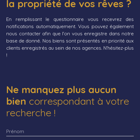
la propriété de vos rêves ?
mezzanine of around 28m² and 63m² left as a barn
that your imagination can develop. You will also
have an old barn converted into a games room
En remplissant le questionnaire vous recevrez des
and storage space, a garage, an operational bread
notifications automatiquement. Vous pouvez également
oven and a stone workshop with its floor. You will
nous contacter afin que l'on vous enregistre dans notre
love the calm and the landscape. Possibility of
base de donné. Nos biens sont présentés en priorité aux
acquiring additional land. VIRTUAL TOUR ON
clients enregistrés au sein de nos agences. N'hésitez-plus
REQUEST
!
Ne manquez plus aucun
bien
correspondant à votre
recherche !
Prénom