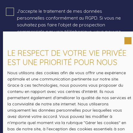
J'accepte le traitement de mes données
personnelles conformément au RGPD. Si vous ne
souhaitez pas faire l'objet de prospection
commerciale par voie téléphonique, vous pouvez
vous inscrire gratuitement sur la liste d'opposition
au démarchage téléphonique, prévu par l'article
LE RESPECT DE VOTRE VIE PRIVÉE
L223-1 du code de la consommation, sur le site
Internet www.bloctel.gouv.fr ou par courrier
EST UNE PRIORITÉ POUR NOUS
adressé à :
Nous utilisons des cookies afin de vous offrir une expérience
Société Worldline, Service Bloctel, CS 61311, 41013
optimale et une communication pertinente sur notre site.
Grace à ces technologies, nous pouvons vous proposer du
BLOIS CEDEX.
contenu en rapport avec vos centres d'intérêt. Ils nous
permettent également d'améliorer la qualité de nos services et
Pour en savoir plus sur le traitement de vos
la convivialité de notre site internet. Nous utiliserons
données personnelles, veuillez consulter notre
uniquement les données personnelles pour lesquelles vous
politique de confidentialité
.
avez donné votre accord. Vous pouvez les modifier à
n'importe quel moment via la rubrique ″Gérer les cookies″ en
bas de notre site, à l'exception des cookies essentiels à son