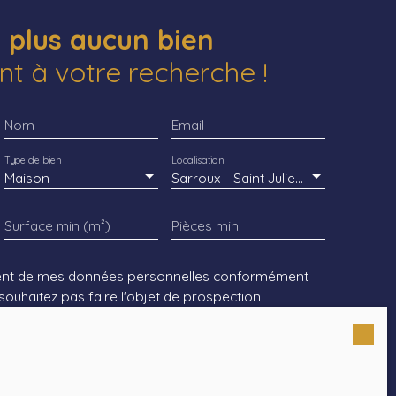
plus aucun bien
t à votre recherche !
Nom
Email
Type de bien
Localisation
Maison
Sarroux - Saint Julien (19110)
Surface min (m²)
Pièces min
ement de mes données personnelles conformément
souhaitez pas faire l'objet de prospection
e téléphonique, vous pouvez vous inscrire
liste d'opposition au démarchage téléphonique,
223-1 du code de la consommation, sur le site Internet
ou par courrier adressé à :