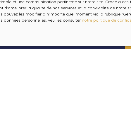
optimale et une communication pertinente sur notre site. Grace à c
Société Worldline, Se
 d'améliorer la qualité de nos services et la convivialité de notre s
 pouvez les modifier à n'importe quel moment via la rubrique ″Gérer
os données personnelles, veuillez consulter
notre politique de confide
Pour en savoir plus 
veuillez consulter no
JE SUIS PROPRIÉTAIRE
Estimez votre bien
Vendre avec nous