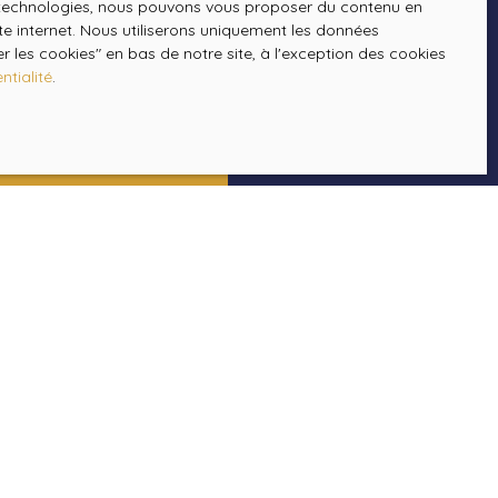
es technologies, nous pouvons vous proposer du contenu en
rvice Bloctel, CS 61311, 41013 BLOIS CEDEX.
ite internet. Nous utiliserons uniquement les données
 les cookies″ en bas de notre site, à l'exception des cookies
ntialité
.
sur le traitement de vos données personnelles,
tre
politique de confidentialité
.
Recevoir des annonces
INFORMATIONS
Recrutement
Nos honoraires