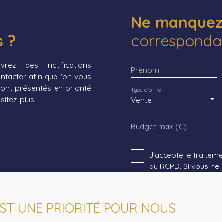
Ne manquez 
s ?
correspondan
rez des notifications
Prénom
acter afin que l'on vous
ont présentés en priorité
Type d'offre
itez-plus !
Vente
Budget max (€)
J'accepte le trait
au RGPD. Si vous ne 
commerciale par voi
gratuitement sur la 
prévu par l'article L
 EST UNE PRIORITÉ POUR NOUS
www.bloctel.gouv.fr 