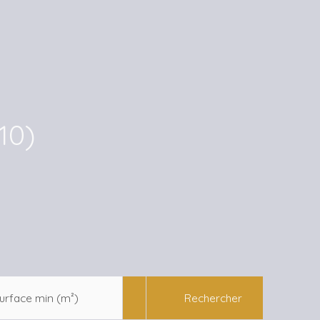
10)
Rechercher
urface min (m²)