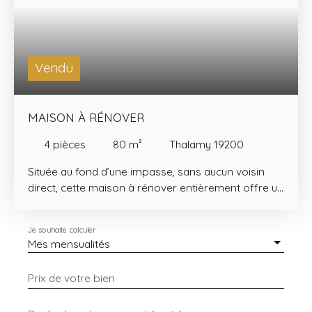
Vendu
MAISON À RÉNOVER
4
pièces
80
m²
Thalamy 19200
Située au fond d’une impasse, sans aucun voisin
direct, cette maison à rénover entièrement offre un
cadre de vie paisible et verdoyant. Édifiée sur un
terrain d’environ 3 300 m², avec un puits, elle
Je souhaite calculer
bénéficie d’un environnement rare où calme et
Mes mensualités
intimité sont au rendez-vous. Un véritable havre de
paix, idéal pour les amoureux de la nature, les
Prix de votre bien
bricoleurs ou les passionnés de rénovation
souhaitant créer une maison à leur image. Cette