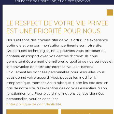
souhaitez pas faire l'objet de prospection
commerciale par voie téléphonique, vous pouvez
vous inscrire gratuitement sur la liste d'opposition
au démarchage téléphonique, prévu par l'article
LE RESPECT DE VOTRE VIE PRIVÉE
L223-1 du code de la consommation, sur le site
EST UNE PRIORITÉ POUR NOUS
Internet www.bloctel.gouv.fr ou par courrier
adressé à :
Nous utilisons des cookies afin de vous offrir une expérience
optimale et une communication pertinente sur notre site.
Société Worldline, Service Bloctel, CS 61311, 41013
Grace à ces technologies, nous pouvons vous proposer du
BLOIS CEDEX.
contenu en rapport avec vos centres d'intérêt. Ils nous
permettent également d'améliorer la qualité de nos services et
Pour en savoir plus sur le traitement de vos
la convivialité de notre site internet. Nous utiliserons
données personnelles, veuillez consulter notre
uniquement les données personnelles pour lesquelles vous
politique de confidentialité
.
avez donné votre accord. Vous pouvez les modifier à
n'importe quel moment via la rubrique ″Gérer les cookies″ en
bas de notre site, à l'exception des cookies essentiels à son
fonctionnement. Pour plus d'informations sur vos données
Recevoir des annonces
personnelles, veuillez consulter
notre politique de confidentialité
.