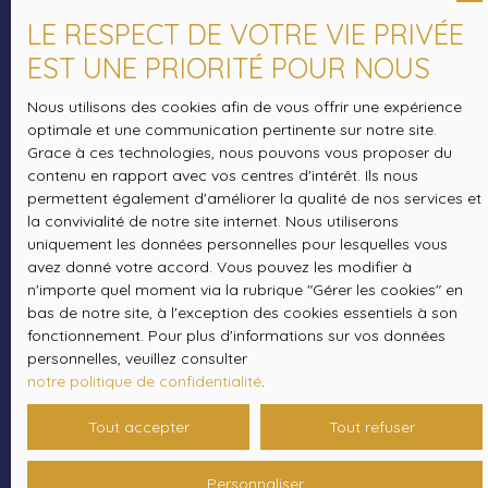
L223-1 du code de la consommation, sur le site
LE RESPECT DE VOTRE VIE PRIVÉE
Internet www.bloctel.gouv.fr ou par courrier
adressé à :
EST UNE PRIORITÉ POUR NOUS
Nous utilisons des cookies afin de vous offrir une expérience
Société Worldline, Service Bloctel, CS 61311, 41013
optimale et une communication pertinente sur notre site.
BLOIS CEDEX.
Grace à ces technologies, nous pouvons vous proposer du
contenu en rapport avec vos centres d'intérêt. Ils nous
Pour en savoir plus sur le traitement de vos
permettent également d'améliorer la qualité de nos services et
données personnelles, veuillez consulter notre
la convivialité de notre site internet. Nous utiliserons
politique de confidentialité
.
uniquement les données personnelles pour lesquelles vous
avez donné votre accord. Vous pouvez les modifier à
n'importe quel moment via la rubrique ″Gérer les cookies″ en
bas de notre site, à l'exception des cookies essentiels à son
Recevoir des annonces
fonctionnement. Pour plus d'informations sur vos données
personnelles, veuillez consulter
notre politique de confidentialité
.
Tout accepter
Tout refuser
Personnaliser