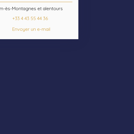
m-ès-Montagnes et alentours
+33 4 43 55 44 36
Envoyer un e-mail