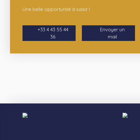
Une belle opportunité à saisir !
+33 4 43 55 44
Envoyer un
36
mail