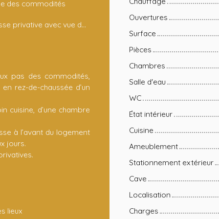
Chauffage
he des commodités
Ouvertures
Terrasse privative avec vue dégagée
Surface
Pièces
Chambres
eux pas des commodités,
Salle d'eau
 en rez-de-chaussée d’un
WC
in cuisine, d’une chambre
État intérieur
Cuisine
asse à l’avant du logement
x jours.
Ameublement
rivatives.
Stationnement extérieur
Cave
Localisation
s lieux
Charges