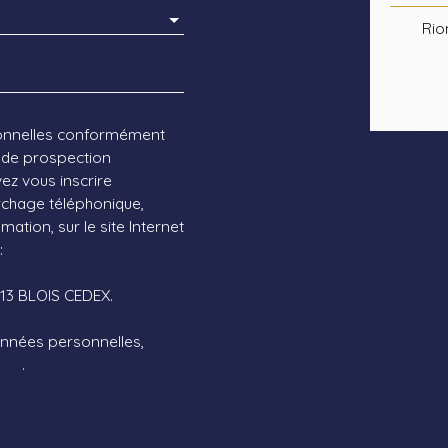
Rio
sonnelles conformément
t de prospection
ez vous inscrire
archage téléphonique,
ation, sur le site Internet
:
1013 BLOIS CEDEX.
données personnelles,
lité
.