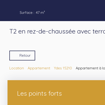
Surface
:
47
m²
T2 en rez-de-chaussée avec terr
Retour
Location
Appartement
Ydes 15210
Appartement à lou
Les points forts