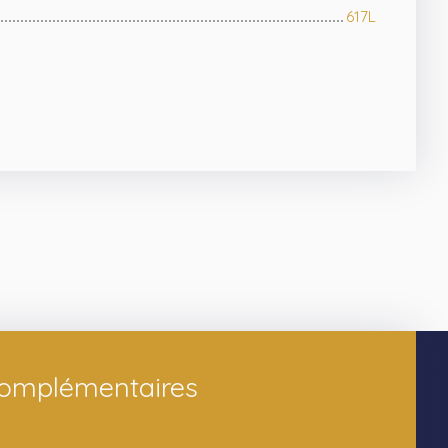
617L
complémentaires