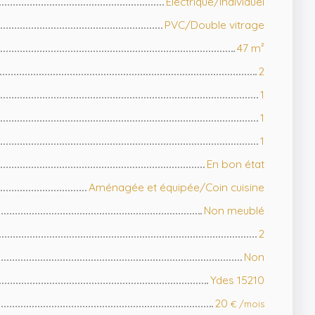
Electrique/Individuel
PVC/Double vitrage
47
m²
2
1
1
1
En bon état
Aménagée et équipée/Coin cuisine
Non meublé
2
Non
Ydes 15210
20
€ /mois