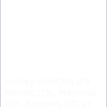
Ashley IMMOBILIER
Neuvic (19), Meymac
(19), Saignes (15) et