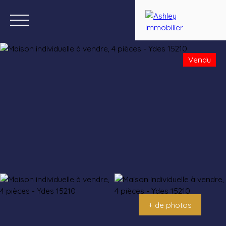
Vendu
Menu
Estimation
+ de photos