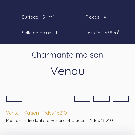
Surface
:
91
m²
Pièces
:
4
Salle de bains
:
1
Terrain
:
538
m²
Charmante maison
Vendu
Vente
Maison
Ydes 15210
Maison individuelle à vendre, 4 pièces - Ydes 15210