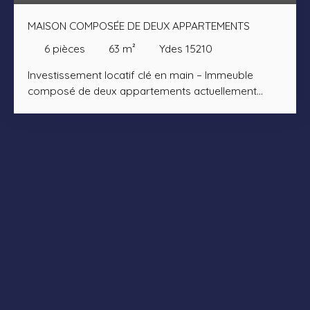
MAISON COMPOSÉE DE DEUX APPARTEMENTS
6
pièces
63
m²
Ydes 15210
Investissement locatif clé en main – Immeuble
composé de deux appartements actuellement
loués Vous recherchez un bien générant des
revenus immédiats ? Découvrez cette maison
divisée en deux logements indépendants,
entièrement fonctionnels et actuellement loués. Le
premier appartement se compose d'une agréable
pièce de vie avec cuisine ouverte au rez-de-
chaussée. À l'étage, un palier dessert deux
chambres, une salle d'eau et un WC indépendant. Il
est actuellement loué 460 € par mois. Le second
appartement offre une entrée, un WC indépendant,
un séjour avec espace cuisine ainsi qu'une
buanderie au rez-de-chaussée. L'étage accueille
deux chambres, une salle d'eau et un WC. Ce