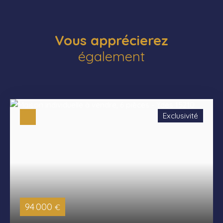
Vous apprécierez
également
Exclusivité
94 000
€