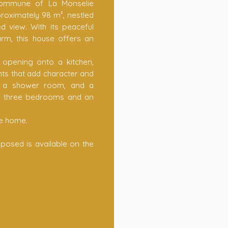
commune of La Monselie
roximately 98 m², nestled
 view. With its peaceful
arm, this house offers an
m opening onto a kitchen,
ts that add character and
m, a shower room, and a
irs, three bedrooms and an
re home.
xposed is available on the