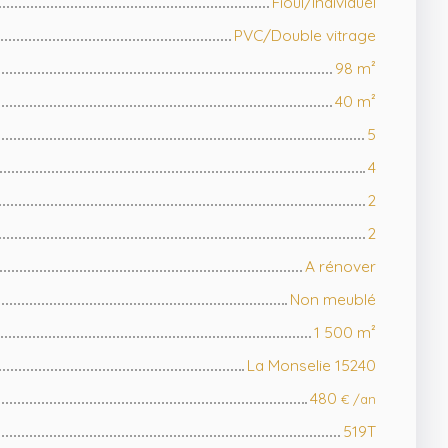
Fioul/Individuel
PVC/Double vitrage
98
m²
40
m²
5
4
2
2
A rénover
Non meublé
1 500
m²
La Monselie 15240
480
€ /an
519T