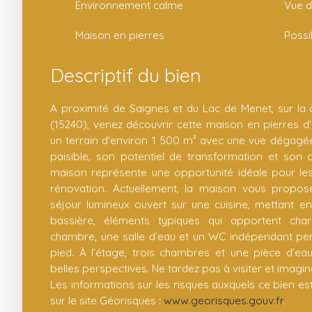
Environnement calme
Vue 
Maison en pierres
Possib
Descriptif du bien
A proximité de Saignes et du Lac de Menet, sur l
(15240), venez découvrir cette maison en pierres d'
un terrain d'environ 1 500 m² avec une vue dégag
paisible, son potentiel de transformation et son 
maison représente une opportunité idéale pour le
rénovation. Actuellement, la maison vous propo
séjour lumineux ouvert sur une cuisine, mettant e
bassière, éléments typiques qui apportent char
chambre, une salle d’eau et un WC indépendant per
pied. À l’étage, trois chambres et une pièce d’e
belles perspectives. Ne tardez pas à visiter et imagi
Les informations sur les risques auxquels ce bien e
sur le site Géorisques :
www.georisques.gouv.fr
.