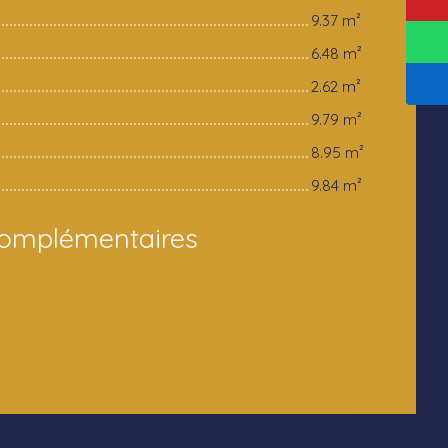
9.37 m²
6.48 m²
2.62 m²
9.79 m²
8.95 m²
9.84 m²
complémentaires