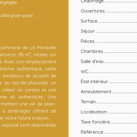
Chauffage
dégagée
Ouvertures
ilité plain-pied
Surface
Séjour
Pièces
a commune de La Monselie
Chambres
environ 98 m², nichée sur
Salle d'eau
ée. Avec son emplacement
charme authentique, cette
WC
s amateurs de projets de
État intérieur
se au rez-de-chaussée un
n valeur un cantou et une
Ameublement
me et authenticité. Une
Terrain
mettent une vie de plain-
au à aménager offrent de
Localisation
ner votre future maison.
Taxe foncière
st exposé sont disponibles
Référence