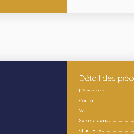
Détail des piè
Pièce de vie
Couloir
WC
Salle de bains
Chaufferie