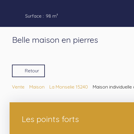
Surface
:
98
m²
Belle maison en pierres
Retour
Vente
Maison
La Monselie 15240
Maison individuelle
Les points forts