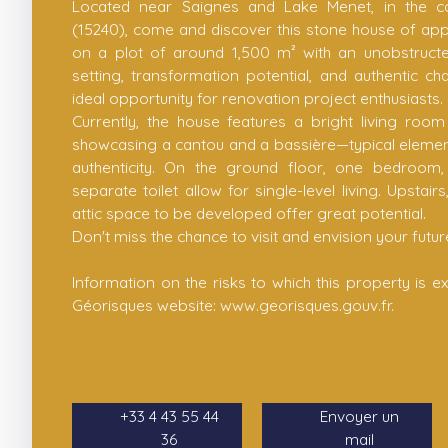
Located near Saignes and Lake Menet, in the 
(15240), come and discover this stone house of app
on a plot of around 1,500 m² with an unobstructed
setting, transformation potential, and authentic ch
ideal opportunity for renovation project enthusiasts.
Currently, the house features a bright living roo
showcasing a cantou and a bassière—typical elemen
authenticity. On the ground floor, one bedroo
separate toilet allow for single-level living. Upsta
attic space to be developed offer great potential.
Don't miss the chance to visit and envision your futu
Information on the risks to which this property is e
Géorisques website: www.georisques.gouv.fr.
+33 4 43 55 44
Envoyer un
36
mail